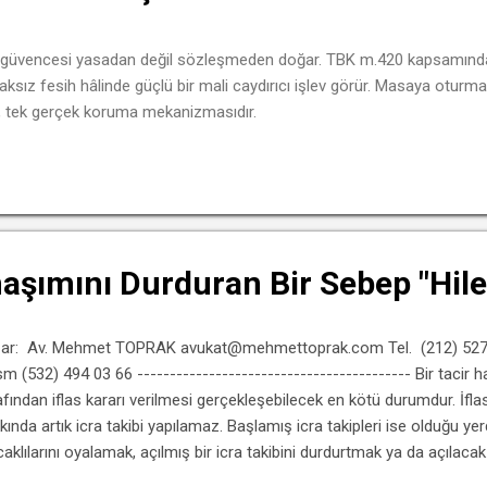
iş güvencesi yasadan değil sözleşmeden doğar. TBK m.420 kapsamında k
ksız fesih hâlinde güçlü bir mali caydırıcı işlev görür. Masaya otu
 tek gerçek koruma mekanizmasıdır.
şımını Durduran Bir Sebep "Hileli
ar: Av. Mehmet TOPRAK avukat@mehmettoprak.com Tel. (212) 527 8
 (532) 494 03 66 ------------------------------------------ Bir taci
afından iflas kararı verilmesi gerçekleşebilecek en kötü durumdur. İfla
kında artık icra takibi yapılamaz. Başlamış icra takipleri ise olduğu ye
caklılarını oyalamak, açılmış bir icra takibini durdurtmak ya da açılacak
eyen yani biraz nefes almak isteyen kimse ve şirketler açısından iflas 