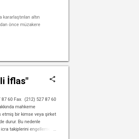
ararlaştırılan altın
rmadan önce müzakere
DEVAMINI OKU
 İflas"
7 60 Fax. (212) 527 87 60
r hakkında mahkeme
s etmiş bir kimse veya şirket
rde durur. Bu nedenle
 icra takiplerini engellemek
bir bakıma son çıkar yoldur.