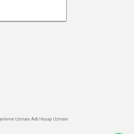
umda bulunan ancak
DEVAMINI OKU
görülmektedir. Hakkında
mediği halde hileli olarak
Değerleme Uzmanı Adli Hesap Uzmanı