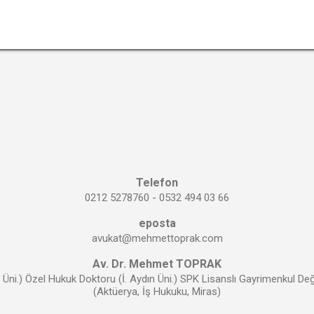
ta uygulamada bu son çareye, gerçekte borçlarını ödeyebilecek dur
meye niyeti olmayan kimse ve şirketler tarafından da başvurulduğu 
lmış veya açılacak icra takiplerini sonuçsuz bırakmak amacı ile iflas et
kemeden iflas kararı çıkaranların en büyük amacı alacakları zaman ...
DIĞER YAYINLAR
Telefon
0212 5278760 - 0532 494 03 66
eposta
avukat@mehmettoprak.com
Av. Dr. Mehmet TOPRAK
Üni.) Özel Hukuk Doktoru (İ. Aydın Üni.) SPK Lisanslı Gayrimenkul 
(Aktüerya, İş Hukuku, Miras)