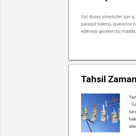
t
l
Üst düzey yöneticiler için 
a
paraşüt hükmü, işverence ha
r
edilmesi gereken bu madde,
Tahsil Zamana
Yaz
Gsm
tar
hak
ala
ist