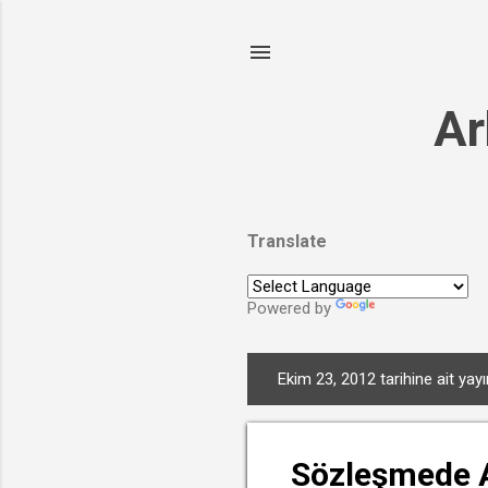
Ar
Translate
Powered by
Translate
Ekim 23, 2012 tarihine ait yayı
K
a
y
Sözleşmede A
ı