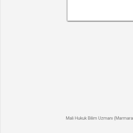
Hat
öde
açı
mah
Mali Hukuk Bilim Uzmanı (Marmara 