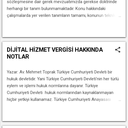
sözleşmesine dair gerek mevzuatımızda gerekse doktrinde
herhangi bir tanım bulunmamaktadır. Konu hakkındaki
çalışmalarda yer verilen tanımların tamamı, konunun teknik
işleyişini açıklamakla yetinmektedir. Taraflar arasındaki
sözleşme ilişkisinin hukuki niteliğine dair kanaat beyan eden
DEVAMINI OKU
az sayıda çalışmanın bulut bilişim sözleşmesine tanımlamak
yerine konu hakkında kaleme alınmış teknik çalışmalardaki
DİJİTAL HİZMET VERGİSİ HAKKINDA
tanımları aktarmakla yetindikleri görülmektedir. Oysa bulut
NOTLAR
bilişim hizmeti sağlayıcısı ile kullanıcısı arasındaki sözleşme
ilişkisinin tanımı yapılmadan taraflar arasındaki ilişkinin hukuki
niteliğine dair bir kanaate ulaşmak mümkün değildir. BİLİŞİM
Yazar: Av. Mehmet Toprak Türkiye Cumhuriyeti Devleti bir
SİSTEMİ KAVRAMI Bilgisayarların hayatımıza girmesinden
hukuk devletidir. Yani Türkiye Cumhuriyeti Devleti’nin her türlü
önce bir metin belgesi hazırlamak için kalemle veya daha
eylem ve işlemi hukuk normlarına dayanır. Türkiye
gelişmiş bir araç olan daktiloya ihtiyaç duymaktaydık. Aynı
Cumhuriyeti Devleti hukuk normlarından kaynaklanmayan
şekilde hesaplama yapmak için parmaklarımızı ya da abaküs
hiçbir yetkiyi kullanamaz. Türkiye Cumhuriyeti Anayasası
...
Normlar hiyerarşisi içerisinde en tepede yer alır. Anayamız
devletin vergilendirme yetkisini mali güce göre ve kanuna
DEVAMINI OKU
dayanarak kullanmasını emretmiştir. Anayasamızın 73.
Maddesine göre devletimiz, tabiyetine, cinsiyetine, tüzel kişi