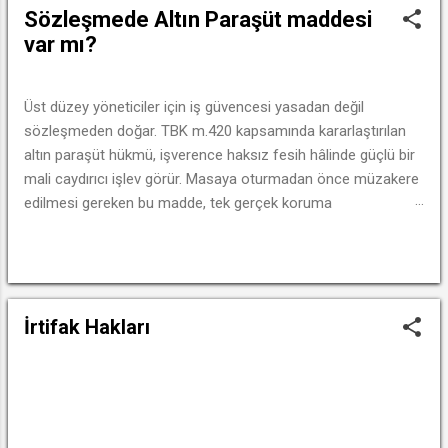
y
Sözleşmede Altın Paraşüt maddesi
ı
var mı?
t
l
a
Üst düzey yöneticiler için iş güvencesi yasadan değil
sözleşmeden doğar. TBK m.420 kapsamında kararlaştırılan
r
altın paraşüt hükmü, işverence haksız fesih hâlinde güçlü bir
mali caydırıcı işlev görür. Masaya oturmadan önce müzakere
edilmesi gereken bu madde, tek gerçek koruma
mekanizmasıdır.
DEVAMINI OKU
İrtifak Hakları
DEVAMINI OKU