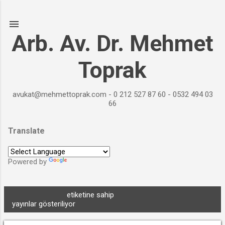
Ana içeriğe atla
Arb. Av. Dr. Mehmet
Toprak
avukat@mehmettoprak.com - 0 212 527 87 60 - 0532 494 03
66
Translate
Powered by
Translate
Hukuk Büroları
etiketine sahip
TÜMÜNÜ GÖSTER
K
yayınlar gösteriliyor
a