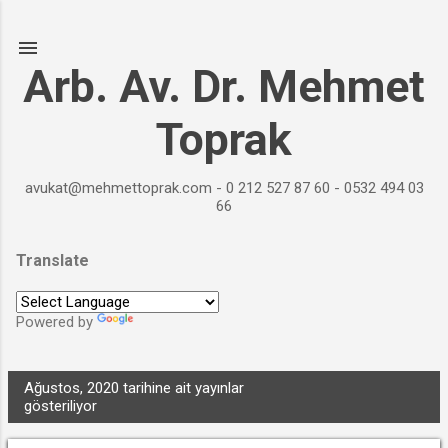
Ana içeriğe atla
Arb. Av. Dr. Mehmet
Toprak
avukat@mehmettoprak.com - 0 212 527 87 60 - 0532 494 03
66
Translate
Powered by
Translate
Ağustos, 2020 tarihine ait yayınlar
TÜMÜNÜ GÖSTER
K
gösteriliyor
a