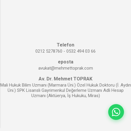
yapmaması birer fiil yani eylemdir. Kişinin kendi rızası , üstün
bir kişisel hakkın ya da toplumsal yararın korunması amacıyla
yapılan müdahaleler saldırı sayılmaz. Sözgelimi kişinin kendi
isteği ile ya da bilinci kapalıyken yaşamını kurtarmak için
ameliyata alınması, alev alan uçağı şehre düşmekten k...
Telefon
0212 5278760 - 0532 494 03 66
eposta
avukat@mehmettoprak.com
Av. Dr. Mehmet TOPRAK
Mali Hukuk Bilim Uzmanı (Marmara Üni.) Özel Hukuk Doktoru (İ. Aydın
Üni.) SPK Lisanslı Gayrimenkul Değerleme Uzmanı Adli Hesap
Uzmanı (Aktüerya, İş Hukuku, Miras)
Blogger tarafından desteklenmektedir