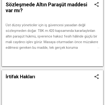
y
Sözleşmede Altın Paraşüt maddesi
ı
var mı?
t
l
a
Üst düzey yöneticiler için iş güvencesi yasadan değil
sözleşmeden doğar. TBK m.420 kapsamında kararlaştırılan
r
altın paraşüt hükmü, işverence haksız fesih hâlinde güçlü bir
mali caydırıcı işlev görür. Masaya oturmadan önce müzakere
edilmesi gereken bu madde, tek gerçek koruma
mekanizmasıdır.
DEVAMINI OKU
İrtifak Hakları
DEVAMINI OKU