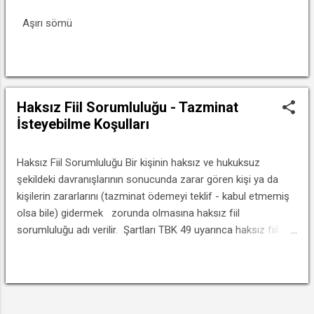
Aşırı sömü
DEVAMINI OKU
Haksız Fiil Sorumluluğu - Tazminat
İsteyebilme Koşulları
Haksız Fiil Sorumluluğu Bir kişinin haksız ve hukuksuz
şekildeki davranışlarının sonucunda zarar gören kişi ya da
kişilerin zararlarını (tazminat ödemeyi teklif - kabul etmemiş
olsa bile) gidermek zorunda olmasına haksız fiil
sorumluluğu adı verilir. Şartları TBK 49 uyarınca haksız fiil
sorumluluğunun şartları : • Fiil (Eylem – Davranış) • Hukuka
Aykrılık • Zarar • Kusur • İlliyet Bağı (Neden – Sonuç İlişkisi)
DEVAMINI OKU
Olarak sayılabilir. Fiil (Davranış) Koşulu Yapma ya da
yapmama şeklindeki insan davranışlarına fiil ya da eylem adı
DIĞER YAYINLAR
verilir. Bir hırsızın soygun yapması ve gece bekçisinin görevini