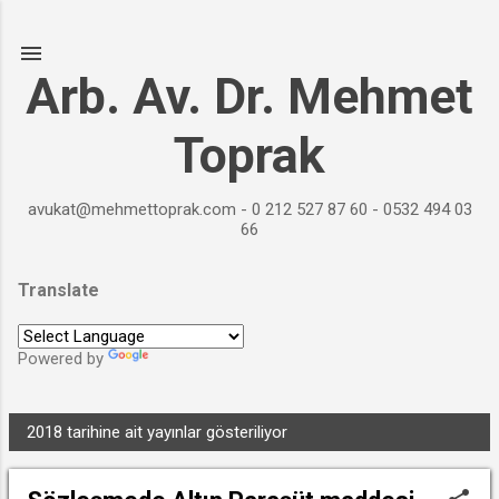
Ana içeriğe atla
Arb. Av. Dr. Mehmet
Toprak
avukat@mehmettoprak.com - 0 212 527 87 60 - 0532 494 03
66
Translate
Powered by
Translate
2018 tarihine ait yayınlar gösteriliyor
TÜMÜNÜ GÖSTER
K
a