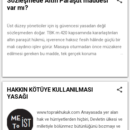
Sözleşmede Altın Paraşüt maddesi
y
var mı?
ı
t
l
Üst düzey yöneticiler için iş güvencesi yasadan değil
a
sözleşmeden doğar. TBK m.420 kapsamında kararlaştırılan
r
altın paraşüt hükmü, işverence haksız fesih hâlinde güçlü bir
mali caydırıcı işlev görür. Masaya oturmadan önce müzakere
edilmesi gereken bu madde, tek gerçek koruma
mekanizmasıdır.
DEVAMINI OKU
HAKKIN KÖTÜYE KULLANILMASI
YASAĞI
www.toprakhukuk.com Anayasada yer alan
hak ve hürriyetlerden hiçbiri, Devletin ülkesi ve
milletiyle bölünmez bütünlüğünü bozmayı ve