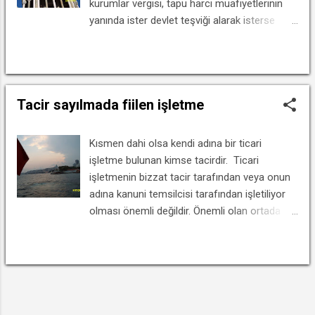
kurumlar vergisi, tapu harcı muafiyetlerinin
yanında ister devlet teşviği alarak isterse
devlet teşviği almaksızın bir ticari işletme
işletseler dahi tacir sayılmazlar. Kamu
DEVAMINI OKU
yararına çalışan dernekler, bir ticari işletmeyi,
ister doğrudan doğruya ister kamu hukuku
Tacir sayılmada fiilen işletme
hükümlerine göre yönetilen ve işletilen bir
tüzel kişi eliyle işletsinler, kendileri tacir
sayılmazlar. Liste ve ayrıntılı açıklama için
Kısmen dahi olsa kendi adına bir ticari
bkz. aso web stesi
işletme bulunan kimse tacirdir. Ticari
işletmenin bizzat tacir tarafından veya onun
adına kanuni temsilcisi tarafından işletiliyor
olması önemli değildir. Önemli olan ortada
gerçekten çalışan bir işletmenin bulunmasıdır.
Sırf bir işyerini kiralamış olmak işe
DEVAMINI OKU
başlandığını göstermeyeceği için, tacir
sayılmayı da gerektirmez. Tacir sayılmak için
DIĞER YAYINLAR
bilfiil yani gerçekten işletilen bir işletmenin
varlığı şarttır. Ancak bazı durumlar vardır ki