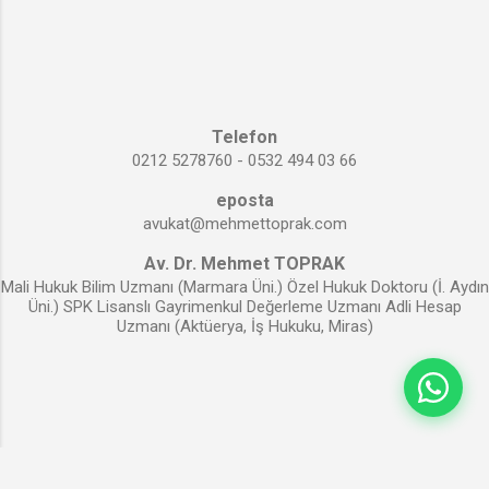
fiilen işletme şartı aranmaz. Çalışmaya
başlamadan da tacir sayılmayı gerektiren bu
haller kanunda: a.) Bir ticari işletmeyi kurup
açtığını, ilan etmek; b.) Ticari işletmesini
ticaret siciline tescil ve ilan ettirmek; olarak
Telefon
açıklanmıştır. Sayılan bu iki durumdan birinin
0212 5278760 - 0532 494 03 66
varlığı halinde, bir kimse henüz işe
eposta
başlamamış olsa bile tacir sayılır.
avukat@mehmettoprak.com
Av. Dr. Mehmet TOPRAK
Mali Hukuk Bilim Uzmanı (Marmara Üni.) Özel Hukuk Doktoru (İ. Aydın
Üni.) SPK Lisanslı Gayrimenkul Değerleme Uzmanı Adli Hesap
Uzmanı (Aktüerya, İş Hukuku, Miras)
Blogger tarafından desteklenmektedir