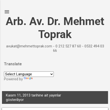
Ana içeriğe atla
Arb. Av. Dr. Mehmet
Toprak
avukat@mehmettoprak.com - 0 212 527 87 60 - 0532 494 03
66
Translate
Powered by
Translate
Kasım 11, 2013 tarihine ait yayınlar
TÜMÜNÜ GÖSTER
K
gösteriliyor
a