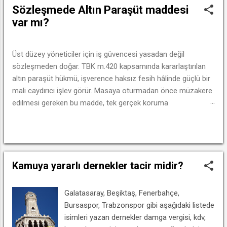
y
Sözleşmede Altın Paraşüt maddesi
ı
var mı?
t
l
a
Üst düzey yöneticiler için iş güvencesi yasadan değil
sözleşmeden doğar. TBK m.420 kapsamında kararlaştırılan
r
altın paraşüt hükmü, işverence haksız fesih hâlinde güçlü bir
mali caydırıcı işlev görür. Masaya oturmadan önce müzakere
edilmesi gereken bu madde, tek gerçek koruma
mekanizmasıdır.
DEVAMINI OKU
Kamuya yararlı dernekler tacir midir?
Galatasaray, Beşiktaş, Fenerbahçe,
Bursaspor, Trabzonspor gibi aşağıdaki listede
isimleri yazan dernekler damga vergisi, kdv,